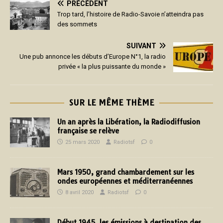
PRÉCÉDENT
Trop tard, l’histoire de Radio-Savoie n’atteindra pas
des sommets
SUIVANT
Une pub annonce les débuts d’Europe N°1, la radio
privée « la plus puissante du monde »
SUR LE MÊME THÈME
Un an après la Libération, la Radiodiffusion
française se relève
25 mars 2020
Radiotsf
0
Mars 1950, grand chambardement sur les
ondes européennes et méditerranéennes
8 avril 2020
Radiotsf
0
Début 1945, les émissions à destination des