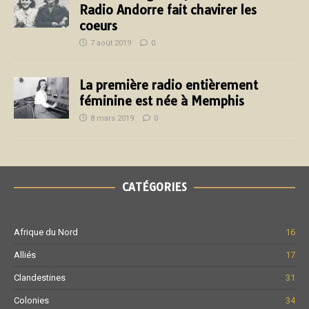
Radio Andorre fait chavirer les
coeurs
7 août 2019
0
La première radio entièrement
féminine est née à Memphis
8 mars 2019
0
CATÉGORIES
Afrique du Nord
16
Alliés
17
Clandestines
31
Colonies
34