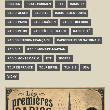
PIRATES
POSTE PARISIEN
PTT
RADIO-37
RADIO-ALGER
RADIO-LL
RADIO-LUXEMBOURG
RADIO-PARIS
RADIO-SAÏGON
RADIO-TOULOUSE
RADIO-VITUS
RADIO-ÎLE-DE-FRANCE
RADIO CITÉ
RADIODIFFUSION FRANÇAISE
RADIODIFFUSION NATIONALE
RADIOLA
RADIO MONT-DE-MARSAN
RADIO MONTE CARLO
RTF
SPORTS
TOUR DE FRANCE
TOUR EIFFEL
TUNISIE
USA
VICHY