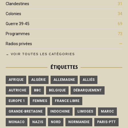
Clandestines
31
Colonies
34
Guerre 39-45
69
Programmes
73
Radios privées
—
→ VOIR TOUTES LES CATÉGORIES
ÉTIQUETTES
AFRIQUE
ALGÉRIE
ALLEMAGNE
ALLIÉS
AUTRICHE
BBC
BELGIQUE
DÉBARQUEMENT
EUROPE 1
FEMMES
FRANCE LIBRE
GRANDE-BRETAGNE
INDOCHINE
LIMOGES
MAROC
MONACO
NAZIS
NORD
NORMANDIE
PARIS-PTT