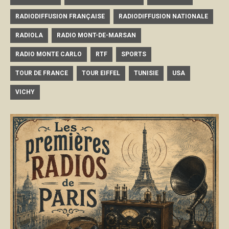
RADIODIFFUSION FRANÇAISE
RADIODIFFUSION NATIONALE
RADIOLA
RADIO MONT-DE-MARSAN
RADIO MONTE CARLO
RTF
SPORTS
TOUR DE FRANCE
TOUR EIFFEL
TUNISIE
USA
VICHY