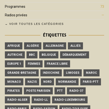
Programmes
73
Radios privées
—
→ VOIR TOUTES LES CATÉGORIES
ÉTIQUETTES
AFRIQUE
ALGÉRIE
ALLEMAGNE
ALLIÉS
AUTRICHE
BBC
BELGIQUE
DÉBARQUEMENT
EUROPE 1
FEMMES
FRANCE LIBRE
GRANDE-BRETAGNE
INDOCHINE
LIMOGES
MAROC
MONACO
NAZIS
NORD
NORMANDIE
PARIS-PTT
PIRATES
POSTE PARISIEN
PTT
RADIO-37
RADIO-ALGER
RADIO-LL
RADIO-LUXEMBOURG
RADIO-PARIS
RADIO-SAÏGON
RADIO-TOULOUSE