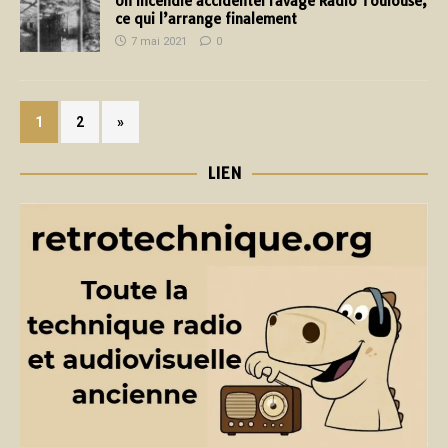
Un incendie accidentel ravage Radio Toulouse,
ce qui l’arrange finalement
7 mai 2021
0
1
2
»
LIEN