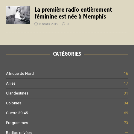
La première radio entièrement
féminine est née à Memphis
8 mars 2019
0
CATÉGORIES
Afrique du Nord
16
Alliés
17
Clandestines
31
Colonies
34
Guerre 39-45
69
Programmes
73
Radios privées
—