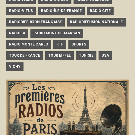
RADIO-VITUS
RADIO-ÎLE-DE-FRANCE
RADIO CITÉ
RADIODIFFUSION FRANÇAISE
RADIODIFFUSION NATIONALE
RADIOLA
RADIO MONT-DE-MARSAN
RADIO MONTE CARLO
RTF
SPORTS
TOUR DE FRANCE
TOUR EIFFEL
TUNISIE
USA
VICHY