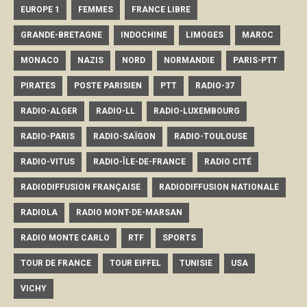
EUROPE 1
FEMMES
FRANCE LIBRE
GRANDE-BRETAGNE
INDOCHINE
LIMOGES
MAROC
MONACO
NAZIS
NORD
NORMANDIE
PARIS-PTT
PIRATES
POSTE PARISIEN
PTT
RADIO-37
RADIO-ALGER
RADIO-LL
RADIO-LUXEMBOURG
RADIO-PARIS
RADIO-SAÏGON
RADIO-TOULOUSE
RADIO-VITUS
RADIO-ÎLE-DE-FRANCE
RADIO CITÉ
RADIODIFFUSION FRANÇAISE
RADIODIFFUSION NATIONALE
RADIOLA
RADIO MONT-DE-MARSAN
RADIO MONTE CARLO
RTF
SPORTS
TOUR DE FRANCE
TOUR EIFFEL
TUNISIE
USA
VICHY