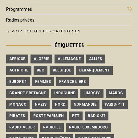
Programmes
73
Radios privées
—
→ VOIR TOUTES LES CATÉGORIES
ÉTIQUETTES
AFRIQUE
ALGÉRIE
ALLEMAGNE
ALLIÉS
AUTRICHE
BBC
BELGIQUE
DÉBARQUEMENT
EUROPE 1
FEMMES
FRANCE LIBRE
GRANDE-BRETAGNE
INDOCHINE
LIMOGES
MAROC
MONACO
NAZIS
NORD
NORMANDIE
PARIS-PTT
PIRATES
POSTE PARISIEN
PTT
RADIO-37
RADIO-ALGER
RADIO-LL
RADIO-LUXEMBOURG