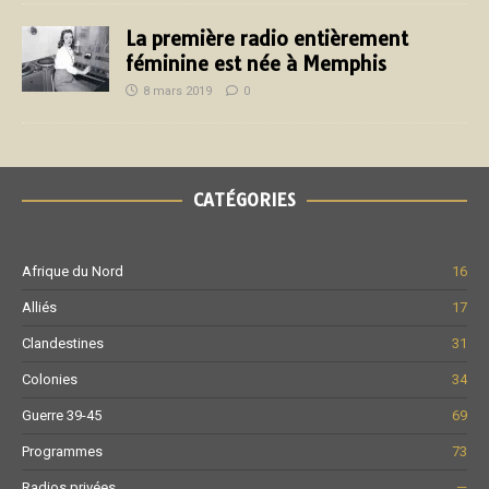
La première radio entièrement
féminine est née à Memphis
8 mars 2019
0
CATÉGORIES
Afrique du Nord
16
Alliés
17
Clandestines
31
Colonies
34
Guerre 39-45
69
Programmes
73
Radios privées
—