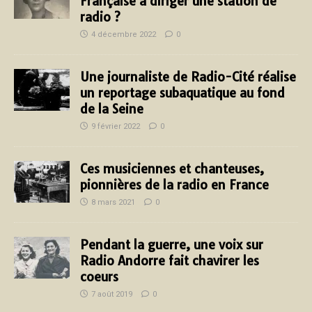
Française à diriger une station de
radio ?
4 décembre 2022
0
Une journaliste de Radio-Cité réalise
un reportage subaquatique au fond
de la Seine
9 février 2022
0
Ces musiciennes et chanteuses,
pionnières de la radio en France
8 mars 2021
0
Pendant la guerre, une voix sur
Radio Andorre fait chavirer les
coeurs
7 août 2019
0