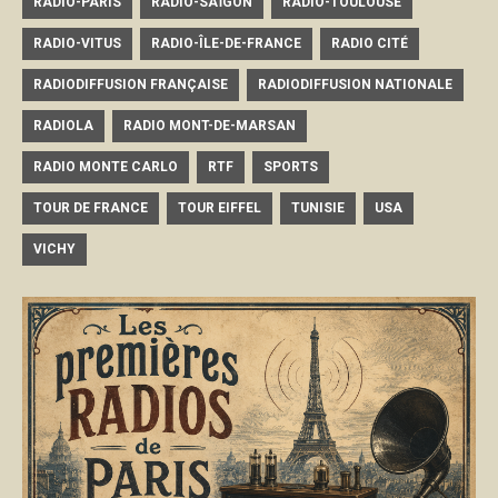
RADIO-PARIS
RADIO-SAÏGON
RADIO-TOULOUSE
RADIO-VITUS
RADIO-ÎLE-DE-FRANCE
RADIO CITÉ
RADIODIFFUSION FRANÇAISE
RADIODIFFUSION NATIONALE
RADIOLA
RADIO MONT-DE-MARSAN
RADIO MONTE CARLO
RTF
SPORTS
TOUR DE FRANCE
TOUR EIFFEL
TUNISIE
USA
VICHY