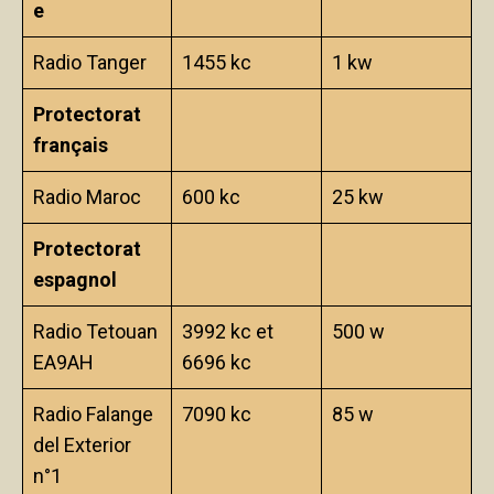
e
Radio Tanger
1455 kc
1 kw
Protectorat
français
Radio Maroc
600 kc
25 kw
Protectorat
espagnol
Radio Tetouan
3992 kc et
500 w
EA9AH
6696 kc
Radio Falange
7090 kc
85 w
del Exterior
n°1