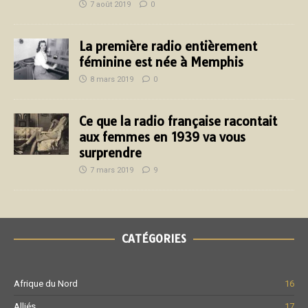
7 août 2019
0
La première radio entièrement
féminine est née à Memphis
8 mars 2019
0
Ce que la radio française racontait
aux femmes en 1939 va vous
surprendre
7 mars 2019
9
CATÉGORIES
Afrique du Nord
16
Alliés
17