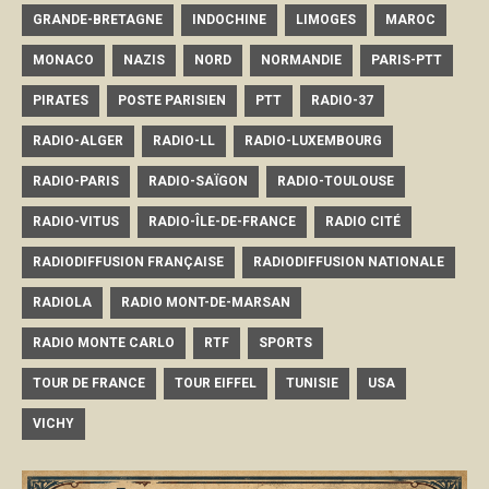
GRANDE-BRETAGNE
INDOCHINE
LIMOGES
MAROC
MONACO
NAZIS
NORD
NORMANDIE
PARIS-PTT
PIRATES
POSTE PARISIEN
PTT
RADIO-37
RADIO-ALGER
RADIO-LL
RADIO-LUXEMBOURG
RADIO-PARIS
RADIO-SAÏGON
RADIO-TOULOUSE
RADIO-VITUS
RADIO-ÎLE-DE-FRANCE
RADIO CITÉ
RADIODIFFUSION FRANÇAISE
RADIODIFFUSION NATIONALE
RADIOLA
RADIO MONT-DE-MARSAN
RADIO MONTE CARLO
RTF
SPORTS
TOUR DE FRANCE
TOUR EIFFEL
TUNISIE
USA
VICHY