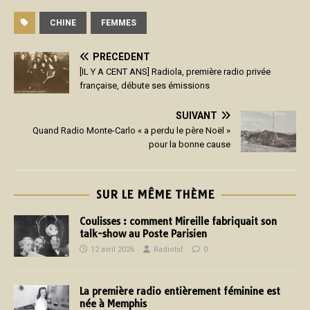
CHINE
FEMMES
PRÉCÉDENT
[IL Y A CENT ANS] Radiola, première radio privée
française, débute ses émissions
SUIVANT
Quand Radio Monte-Carlo « a perdu le père Noël »
pour la bonne cause
SUR LE MÊME THÈME
Coulisses : comment Mireille fabriquait son
talk-show au Poste Parisien
12 avril 2026
Radiotsf
0
La première radio entièrement féminine est
née à Memphis