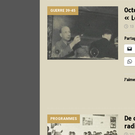
Oct
GUERRE 39-45
« L
13
Partag
J’aime
De 
PROGRAMMES
rad
22