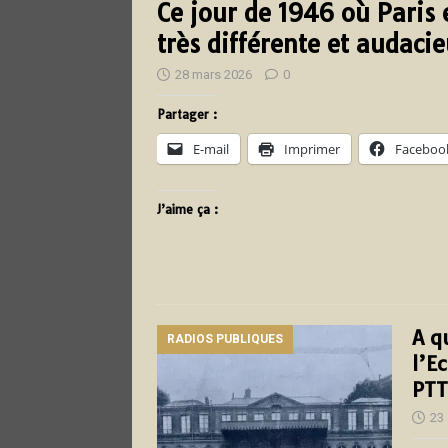
Ce jour de 1946 où Paris 
très différente et audaci
28 mars 2026
0
Partager :
E-mail
Imprimer
Faceboo
J’aime ça :
A q
RADIOS PUBLIQUES
l’E
PTT
23