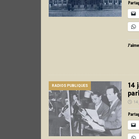
Partag
J’aime
14 
RADIOS PUBLIQUES
par
14 
Partag