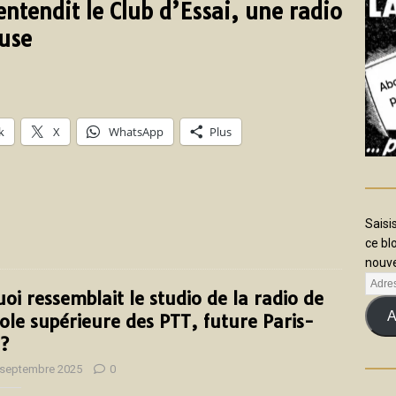
entendit le Club d’Essai, une radio
euse
k
X
WhatsApp
Plus
Saisi
ce bl
nouve
uoi ressemblait le studio de la radio de
A
cole supérieure des PTT, future Paris-
?
 septembre 2025
0