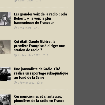
12 avril 2026
0
Les grandes voix de la radio : Lola
Robert, « la voix la plus
harmonieuse de France »
6 mai 2024
0
Qui était Claude Rivière, la
première Française à diriger une
station de radio ?
4 décembre 2022
0
Une journaliste de Radio-Cité
réalise un reportage subaquatique
au fond de la Seine
9 février 2022
0
Ces musiciennes et chanteuses,
pionnières de la radio en France