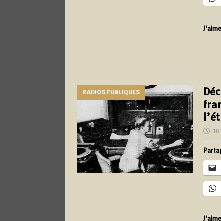
J’aime
Déc
RADIOS PUBLIQUES
fra
l’é
18
Partag
J’aime