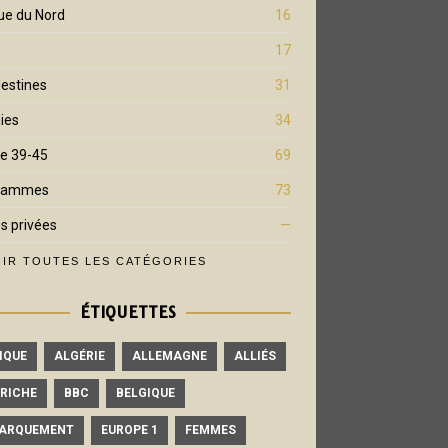
ue du Nord
16
17
estines
31
ies
34
e 39-45
69
rammes
73
s privées
—
IR TOUTES LES CATÉGORIES
ÉTIQUETTES
IQUE
ALGÉRIE
ALLEMAGNE
ALLIÉS
RICHE
BBC
BELGIQUE
ARQUEMENT
EUROPE 1
FEMMES