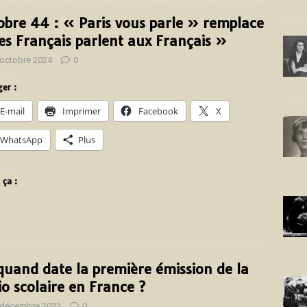
obre 44 : « Paris vous parle » remplace
es Français parlent aux Français »
 octobre 2024
0
er :
E-mail
Imprimer
Facebook
X
WhatsApp
Plus
 ça :
quand date la première émission de la
io scolaire en France ?
 décembre 2023
0