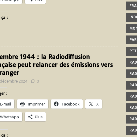
FRA
IND
 ça :
MO
PAR
PTT
embre 1944 : la Radiodiffusion
RAD
nçaise peut relancer des émissions vers
tranger
RAD
 décembre 2024
0
RAD
er :
RAD
E-mail
Imprimer
Facebook
X
RAD
WhatsApp
Plus
RAD
RAD
 ça :