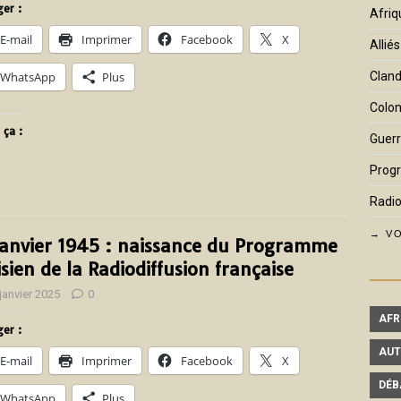
er :
Afriq
E-mail
Imprimer
Facebook
X
Alliés
WhatsApp
Plus
Cland
Colon
 ça :
Guerr
Prog
Radio
→ VO
janvier 1945 : naissance du Programme
isien de la Radiodiffusion française
janvier 2025
0
AFR
er :
AUT
E-mail
Imprimer
Facebook
X
DÉB
WhatsApp
Plus