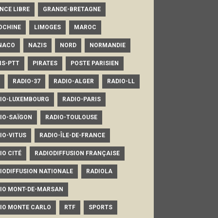
NCE LIBRE
GRANDE-BRETAGNE
OCHINE
LIMOGES
MAROC
NACO
NAZIS
NORD
NORMANDIE
IS-PTT
PIRATES
POSTE PARISIEN
RADIO-37
RADIO-ALGER
RADIO-LL
IO-LUXEMBOURG
RADIO-PARIS
IO-SAÏGON
RADIO-TOULOUSE
IO-VITUS
RADIO-ÎLE-DE-FRANCE
IO CITÉ
RADIODIFFUSION FRANÇAISE
IODIFFUSION NATIONALE
RADIOLA
IO MONT-DE-MARSAN
IO MONTE CARLO
RTF
SPORTS