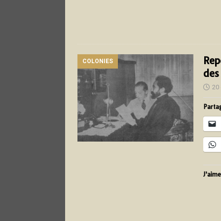
Rep
COLONIES
des
20
Partag
J’aime