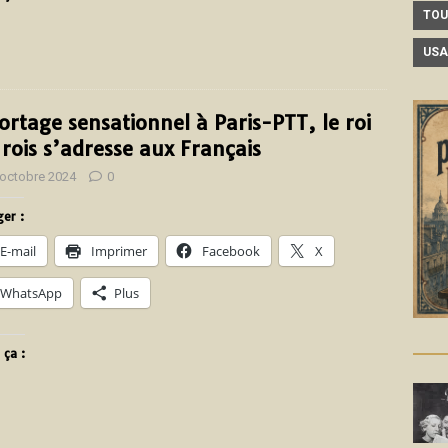
TOU
USA
ortage sensationnel à Paris-PTT, le roi
 rois s’adresse aux Français
 octobre 2024
0
er :
E-mail
Imprimer
Facebook
X
WhatsApp
Plus
 ça :