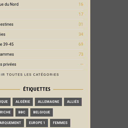
ue du Nord
16
17
estines
31
ies
34
e 39-45
69
rammes
73
s privées
—
IR TOUTES LES CATÉGORIES
ÉTIQUETTES
IQUE
ALGÉRIE
ALLEMAGNE
ALLIÉS
RICHE
BBC
BELGIQUE
ARQUEMENT
EUROPE 1
FEMMES