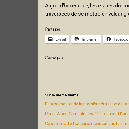
Aujourd’hui encore, les étapes du To
traversées de se mettre en valeur grâ
Partager :
E-mail
Imprimer
Faceboo
J’aime ça :
Sur le même thème
Et la palme d’or de la première émission de rad
Radio-Alpes-Grenoble : les PTT prennent l’air
Ce que la radio française racontait aux femm