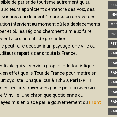
ssible de parler de tourisme autrement qu’au
FRA
uditeurs apprécient d’entendre des voix, des
IND
 sonores qui donnent l’impression de voyager
olution intervient au moment où les déplacements
MO
er et où les régions cherchent à mieux faire
PAR
evient alors un outil de promotion
PTT
lle peut faire découvrir un paysage, une ville ou
auditeurs répartis dans toute la France.
RAD
RAD
stivale qui va servir la propagande touristique
 en effet que le Tour de France pour mettre en
RAD
cuit cycliste. Chaque jour à 12h30,
Paris-PTT
RAD
r les régions traversées par le peloton avec au
RAD
 Minville. Une chronique quotidienne qui
payés mis en place par le gouvernement du
Front
RAD
RAD