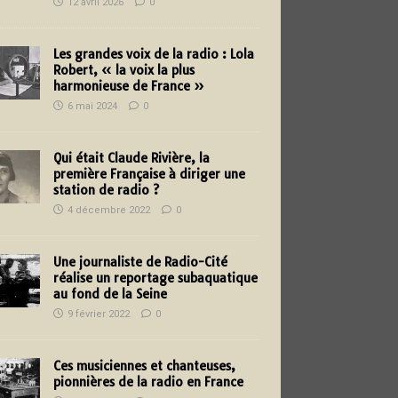
12 avril 2026
0
Les grandes voix de la radio : Lola
Robert, « la voix la plus
harmonieuse de France »
6 mai 2024
0
Qui était Claude Rivière, la
première Française à diriger une
station de radio ?
4 décembre 2022
0
Une journaliste de Radio-Cité
réalise un reportage subaquatique
au fond de la Seine
9 février 2022
0
Ces musiciennes et chanteuses,
pionnières de la radio en France