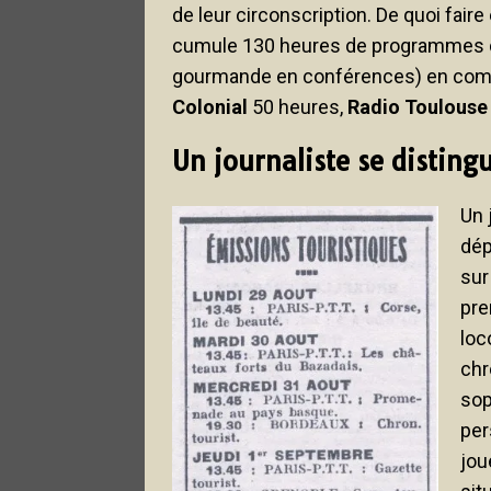
de leur circonscription. De quoi fair
cumule 130 heures de programmes d
gourmande en conférences) en com
Colonial
50 heures,
Radio Toulouse
Un journaliste se disting
Un 
dép
su
pre
loc
chr
sop
per
jou