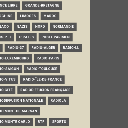
NCE LIBRE
GRANDE-BRETAGNE
OCHINE
LIMOGES
MAROC
NACO
NAZIS
NORD
NORMANDIE
IS-PTT
PIRATES
POSTE PARISIEN
RADIO-37
RADIO-ALGER
RADIO-LL
IO-LUXEMBOURG
RADIO-PARIS
IO-SAÏGON
RADIO-TOULOUSE
IO-VITUS
RADIO-ÎLE-DE-FRANCE
IO CITÉ
RADIODIFFUSION FRANÇAISE
IODIFFUSION NATIONALE
RADIOLA
IO MONT-DE-MARSAN
IO MONTE CARLO
RTF
SPORTS