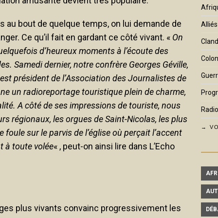
uation amusante devient très populaire.
Afriq
s au bout de quelque temps, on lui demande de
Alliés
nger. Ce qu’il fait en gardant ce côté vivant. «
On
Cland
uelquefois d’heureux moments à l’écoute des
Colon
es. Samedi dernier, notre confrère Georges Géville,
Guerr
 est président de l’Association des Journalistes de
nne un radioreportage touristique plein de charme,
Prog
lité. A côté de ses impressions de touriste, nous
Radio
 régionaux, les orgues de Saint-Nicolas, les plus
→ VO
oule sur le parvis de l’église où perçait l’accent
t à toute volée
« , peut-on ainsi lire dans L’Echo
AFR
AUT
ges plus vivants convainc progressivement les
DÉB