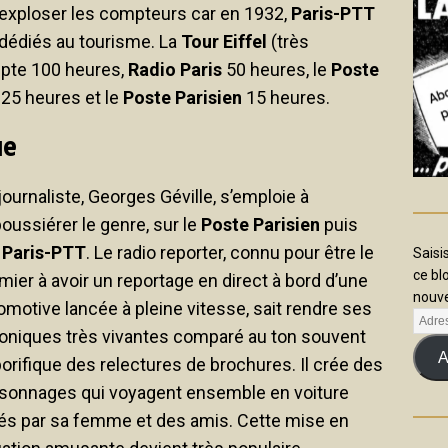
e exploser les compteurs car en 1932,
Paris-PTT
édiés au tourisme. La
Tour Eiffel
(très
pte 100 heures,
Radio Paris
50 heures, le
Poste
25 heures et le
Poste Parisien
15 heures.
ue
journaliste, Georges Géville, s’emploie à
oussiérer le genre, sur le
Poste Parisien
puis
r
Paris-PTT
. Le radio reporter, connu pour être le
Saisi
ce bl
mier à avoir un reportage en direct à bord d’une
nouve
omotive lancée à pleine vitesse, sait rendre ses
oniques très vivantes comparé au ton souvent
A
orifique des relectures de brochures. Il crée des
sonnages qui voyagent ensemble en voiture
és par sa femme et des amis. Cette mise en