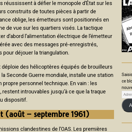
 réussissent à défier le monopole d’État sur les
s construits de toutes pièces à partir de
nce oblige, les émetteurs sont positionnés en
ne de vue sur les quartiers visés. La tactique
er d’abord l’alimentation électrique de l’émetteur
libérée avec des messages pré-enregistrés,
pour déjouer la triangulation.
at déploie des hélicoptères équipés de brouilleurs
e la Seconde Guerre mondiale, installe une station
Saisi
ce bl
son propre personnel technique. En vain : les
nouve
, restent introuvables jusqu’à ce que la traque
 dispositif.
A
at (août – septembre 1961)
issions clandestines de l’OAS. Les premières