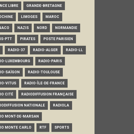
NCE LIBRE
GRANDE-BRETAGNE
OCHINE
LIMOGES
MAROC
NACO
NAZIS
NORD
NORMANDIE
IS-PTT
PIRATES
POSTE PARISIEN
RADIO-37
RADIO-ALGER
RADIO-LL
IO-LUXEMBOURG
RADIO-PARIS
IO-SAÏGON
RADIO-TOULOUSE
IO-VITUS
RADIO-ÎLE-DE-FRANCE
IO CITÉ
RADIODIFFUSION FRANÇAISE
IODIFFUSION NATIONALE
RADIOLA
IO MONT-DE-MARSAN
IO MONTE CARLO
RTF
SPORTS