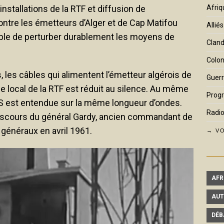
stallations de la RTF et diffusion de
Afriq
ntre les émetteurs d’Alger et de Cap Matifou
Alliés
able de perturber durablement les moyens de
Cland
Colon
 les câbles qui alimentent l’émetteur algérois de
Guerr
 local de la RTF est réduit au silence. Au même
Prog
S est entendue sur la même longueur d’ondes.
Radio
discours du général Gardy, ancien commandant de
 généraux en avril 1961.
→ VO
AFR
AUT
DÉB