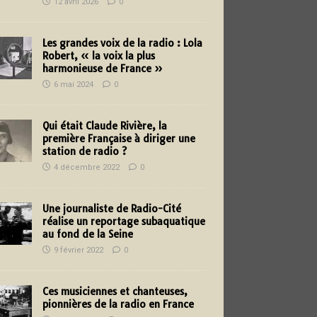
12 avril 2026
0
Les grandes voix de la radio : Lola
Robert, « la voix la plus
harmonieuse de France »
6 mai 2024
0
Qui était Claude Rivière, la
première Française à diriger une
station de radio ?
4 décembre 2022
0
Une journaliste de Radio-Cité
réalise un reportage subaquatique
au fond de la Seine
9 février 2022
0
Ces musiciennes et chanteuses,
pionnières de la radio en France