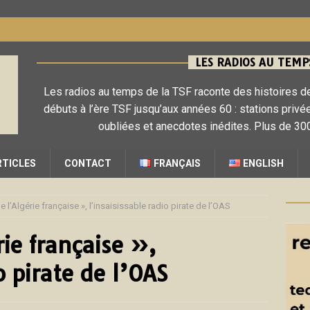
LES RADIOS AU TEMPS
Les radios au temps de la TSF raconte des histoires de
débuts à l’ère TSF jusqu’aux années 60 : stations privé
oubliées et anecdotes inédites. Plus de 300
RTICLES
CONTACT
FRANÇAIS
ENGLISH
de l’Algérie française », l’insaisissable radio pirate de l’OAS
rie française »,
o pirate de l’OAS