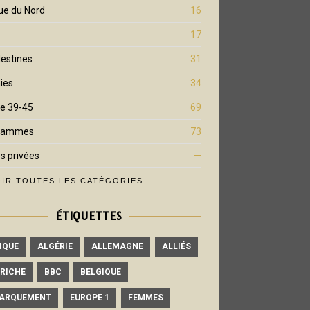
ue du Nord
16
17
estines
31
ies
34
e 39-45
69
rammes
73
s privées
—
IR TOUTES LES CATÉGORIES
ÉTIQUETTES
IQUE
ALGÉRIE
ALLEMAGNE
ALLIÉS
RICHE
BBC
BELGIQUE
ARQUEMENT
EUROPE 1
FEMMES