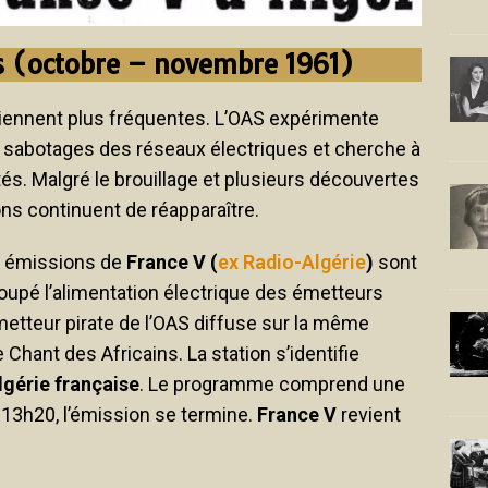
es (octobre – novembre 1961)
iennent plus fréquentes. L’OAS expérimente
s sabotages des réseaux électriques et cherche à
s. Malgré le brouillage et plusieurs découvertes
ns continuent de réapparaître.
s émissions de
France V (
ex Radio-Algérie
)
sont
upé l’alimentation électrique des émetteurs
metteur pirate de l’OAS diffuse sur la même
Chant des Africains. La station s’identifie
lgérie française
. Le programme comprend une
A 13h20, l’émission se termine.
France V
revient