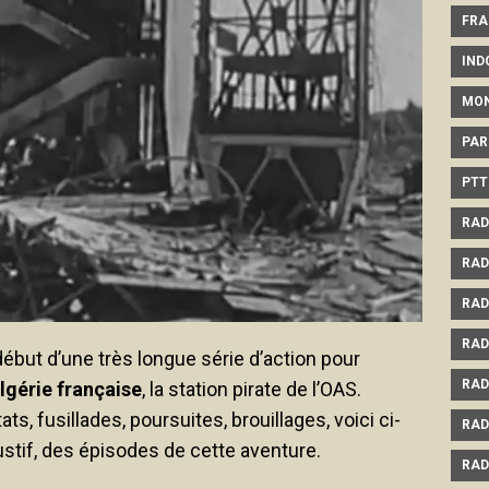
FRA
IND
MO
PAR
PTT
RAD
RAD
RAD
RAD
début d’une très longue série d’action pour
RAD
Algérie française
, la station pirate de l’OAS.
ts, fusillades, poursuites, brouillages, voici ci-
RAD
tif, des épisodes de cette aventure.
RAD