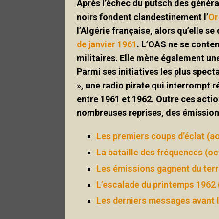
Après l’échec du putsch des générau
noirs fondent clandestinement l’
Or
l’Algérie française, alors qu’elle s
de janvier 1961
. L’OAS ne se conten
militaires. Elle mène également un
Parmi ses initiatives les plus spect
», une radio pirate qui interrompt r
entre 1961 et 1962.
Outre ces action
nombreuses reprises, des émissions
Les premiers coups d’éclat (a
La bataille des fréquences (o
Les émissions gagnent du terr
L’escalade du printemps 1962 (
Les derniers messages avant l