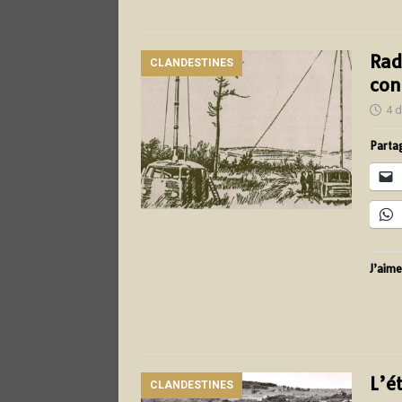
Rad
CLANDESTINES
con
4 
Partag
J’aime
L’é
CLANDESTINES