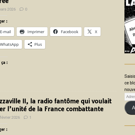
érée
mars 2026
0
er :
E-mail
Imprimer
Facebook
X
WhatsApp
Plus
 ça :
Saisi
ce bl
nouve
zzaville II, la radio fantôme qui voulait
A
ser l’unité de la France combattante
février 2026
1
er :