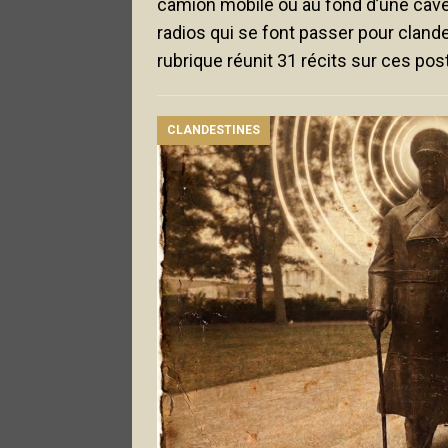
camion mobile ou au fond d’une cave, 
radios qui se font passer pour clande
rubrique réunit 31 récits sur ces pos
CLANDESTINES