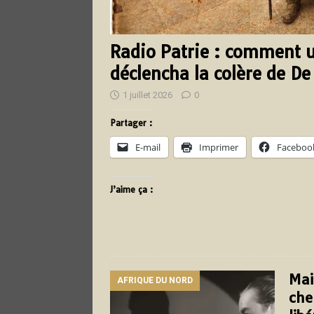
Radio Patrie : comment u
déclencha la colère de De
1 juillet 2026
0
Partager :
E-mail
Imprimer
Faceboo
J’aime ça :
Mai
AFRIQUE DU NORD
che