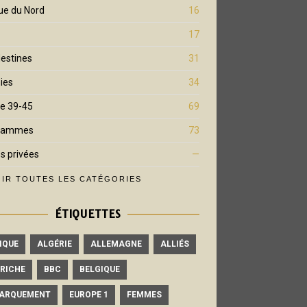
ue du Nord
16
17
estines
31
ies
34
e 39-45
69
rammes
73
s privées
—
IR TOUTES LES CATÉGORIES
ÉTIQUETTES
IQUE
ALGÉRIE
ALLEMAGNE
ALLIÉS
RICHE
BBC
BELGIQUE
ARQUEMENT
EUROPE 1
FEMMES