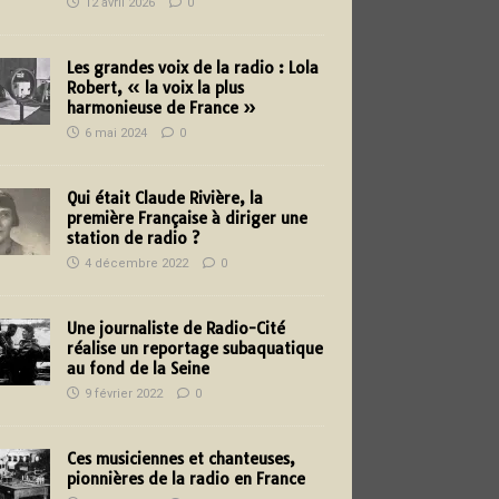
12 avril 2026
0
Les grandes voix de la radio : Lola
Robert, « la voix la plus
harmonieuse de France »
6 mai 2024
0
Qui était Claude Rivière, la
première Française à diriger une
station de radio ?
4 décembre 2022
0
Une journaliste de Radio-Cité
réalise un reportage subaquatique
au fond de la Seine
9 février 2022
0
Ces musiciennes et chanteuses,
pionnières de la radio en France