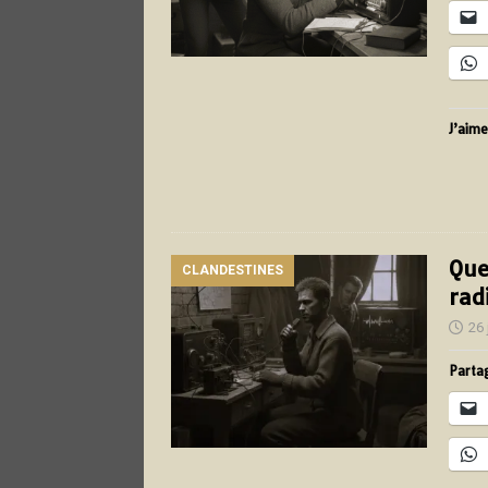
J’aime
Que
CLANDESTINES
rad
26 
Partag