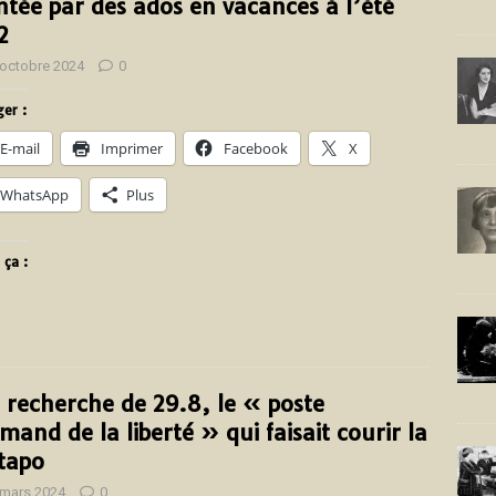
tée par des ados en vacances à l’été
2
 octobre 2024
0
er :
E-mail
Imprimer
Facebook
X
WhatsApp
Plus
 ça :
a recherche de 29.8, le « poste
emand de la liberté » qui faisait courir la
tapo
 mars 2024
0