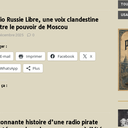
TOU
USA
io Russie Libre, une voix clandestine
tre le pouvoir de Moscou
décembre 2025
0
er :
E-mail
Imprimer
Facebook
X
WhatsApp
Plus
 ça :
tonnante histoire d’une radio pirate