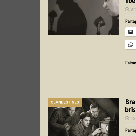
lib
8 
Partag
J’aime
Bra
CLANDESTINES
bri
15 
Partag