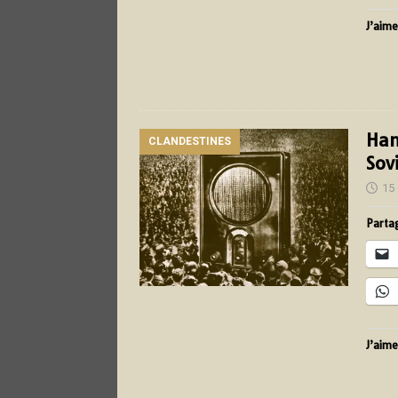
J’aime
Han
CLANDESTINES
Sov
15
Partag
J’aime