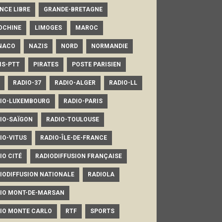
NCE LIBRE
GRANDE-BRETAGNE
OCHINE
LIMOGES
MAROC
NACO
NAZIS
NORD
NORMANDIE
IS-PTT
PIRATES
POSTE PARISIEN
RADIO-37
RADIO-ALGER
RADIO-LL
IO-LUXEMBOURG
RADIO-PARIS
IO-SAÏGON
RADIO-TOULOUSE
IO-VITUS
RADIO-ÎLE-DE-FRANCE
IO CITÉ
RADIODIFFUSION FRANÇAISE
IODIFFUSION NATIONALE
RADIOLA
IO MONT-DE-MARSAN
IO MONTE CARLO
RTF
SPORTS