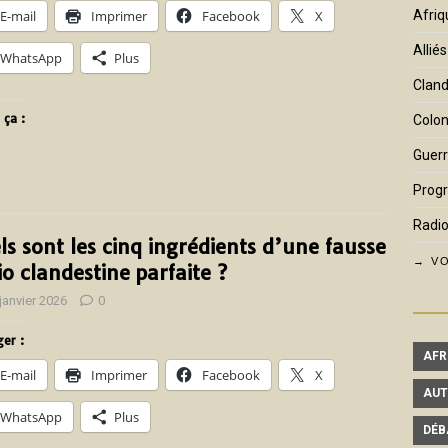
E-mail
Imprimer
Facebook
X
Afriq
Alliés
WhatsApp
Plus
Cland
 ça :
Colon
Guerr
Prog
Radio
ls sont les cinq ingrédients d’une fausse
→ VO
io clandestine parfaite ?
janvier 2026
0
er :
AFR
E-mail
Imprimer
Facebook
X
AUT
WhatsApp
Plus
DÉB