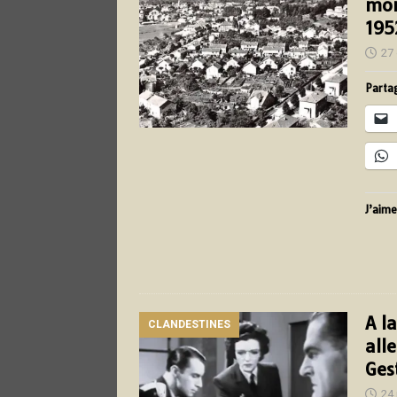
mon
195
27
Partag
J’aime
A l
CLANDESTINES
all
Ges
24