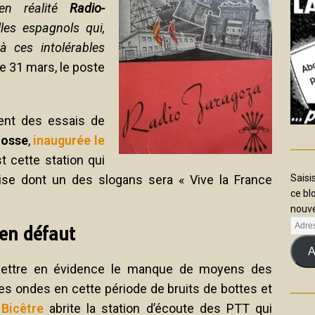
 en réalité
Radio-
les espagnols qui,
 à ces intolérables
Le 31 mars, le poste
ment des essais de
gosse
,
inaugurée le
st cette station qui
aise dont un des slogans sera « Vive la France
Saisi
ce bl
nouve
 en défaut
A
 mettre en évidence le manque de moyens des
 les ondes en cette période de bruits de bottes et
 Bicêtre
abrite la station d’écoute des PTT qui