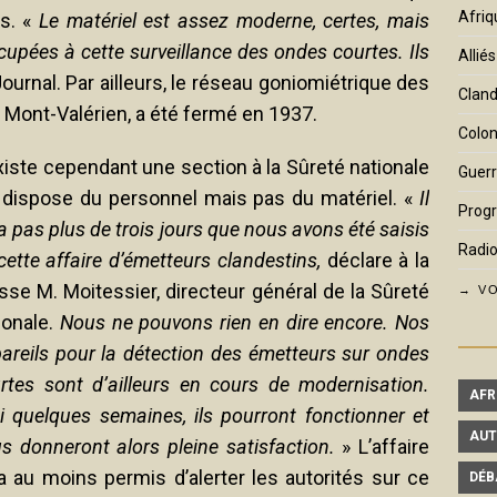
Afriq
es. «
Le matériel est assez moderne, certes, mais
pées à cette surveillance des ondes courtes. Ils
Alliés
Journal. Par ailleurs, le réseau goniomiétrique des
Cland
t Mont-Valérien, a été fermé en 1937.
Colon
existe cependant une section à la Sûreté nationale
Guerr
 dispose du personnel mais pas du matériel. «
Il
Prog
 a pas plus de trois jours que nous avons été saisis
Radio
cette affaire d’émetteurs clandestins,
déclare à la
sse M. Moitessier, directeur général de la Sûreté
→ VO
ionale.
Nous ne pouvons rien en dire encore. Nos
areils pour la détection des émetteurs sur ondes
rtes sont d’ailleurs en cours de modernisation.
AFR
ci quelques semaines, ils pourront fonctionner et
AUT
s donneront alors pleine satisfaction.
» L’affaire
a au moins permis d’alerter les autorités sur ce
DÉB