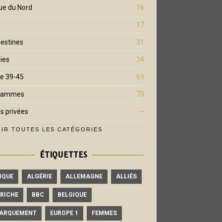
ue du Nord
16
17
estines
31
ies
34
e 39-45
69
rammes
73
s privées
—
IR TOUTES LES CATÉGORIES
ÉTIQUETTES
IQUE
ALGÉRIE
ALLEMAGNE
ALLIÉS
RICHE
BBC
BELGIQUE
ARQUEMENT
EUROPE 1
FEMMES