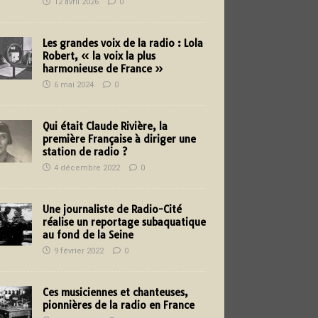
12 avril 2026
0
Les grandes voix de la radio : Lola
Robert, « la voix la plus
harmonieuse de France »
6 mai 2024
0
Qui était Claude Rivière, la
première Française à diriger une
station de radio ?
4 décembre 2022
0
Une journaliste de Radio-Cité
réalise un reportage subaquatique
au fond de la Seine
9 février 2022
0
Ces musiciennes et chanteuses,
pionnières de la radio en France