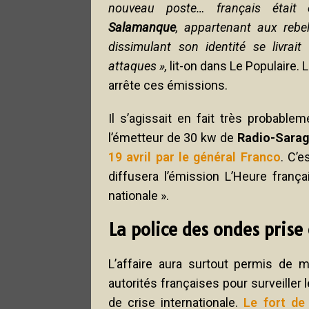
nouveau poste… français était
Salamanque
, appartenant aux rebel
dissimulant son identité se livrait
attaques »,
lit-on dans Le Populaire. 
arrête ces émissions.
Il s’agissait en fait très probable
l’émetteur de 30 kw de
Radio-Sara
19 avril par le général Franco
. C’e
diffusera l’émission L’Heure franç
nationale ».
La police des ondes prise
L’affaire aura surtout permis de
autorités françaises pour surveiller
de crise internationale.
Le fort de