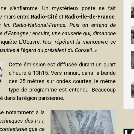
nne s’enflamme. Un mystérieux poste se fait
27 mars entre
Radio-Cité
et
Radio-Île-de-France
.
 Ici, Radio-National-France. Puis on entend de
re d’Espagne ; ensuite, une causerie qui, dimanche
nquiète L’OEuvre.
Hier, répétant la manœuvre, ce
nsultes à l’égard du président du Conseil
. »
Cette émission est diffusée durant un quart
d’heure à 13h15. Vers minuit, dans la bande
des 25 mètres sur ondes courtes, le même
type de programme est entendu. Beaucoup
é dans la région parisienne.
râce notamment à la
techniques des PTT,
ncontestable que ce