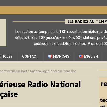
LES RADIOS AU TEMPS
Les radios au temps de la TSF raconte des histoires de
débuts à l’ère TSF jusqu’aux années 60 : stations privé
oubliées et anecdotes inédites. Plus de 300
RTICLES
CONTACT
FRANÇAIS
ENGLISH
ne mystérieuse Radio National agite la presse française
rieuse Radio National
nçaise