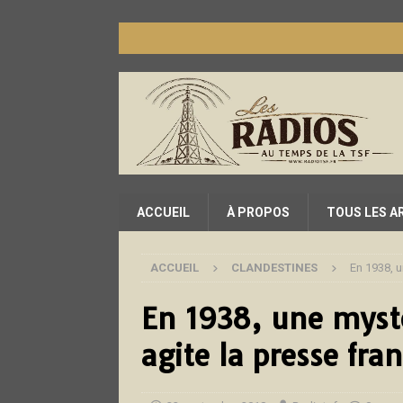
ACCUEIL
À PROPOS
TOUS LES A
ACCUEIL
CLANDESTINES
En 1938, u
En 1938, une mysté
agite la presse fra