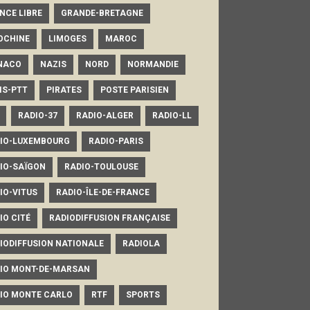
NCE LIBRE
GRANDE-BRETAGNE
OCHINE
LIMOGES
MAROC
NACO
NAZIS
NORD
NORMANDIE
IS-PTT
PIRATES
POSTE PARISIEN
RADIO-37
RADIO-ALGER
RADIO-LL
IO-LUXEMBOURG
RADIO-PARIS
IO-SAÏGON
RADIO-TOULOUSE
IO-VITUS
RADIO-ÎLE-DE-FRANCE
IO CITÉ
RADIODIFFUSION FRANÇAISE
IODIFFUSION NATIONALE
RADIOLA
IO MONT-DE-MARSAN
IO MONTE CARLO
RTF
SPORTS