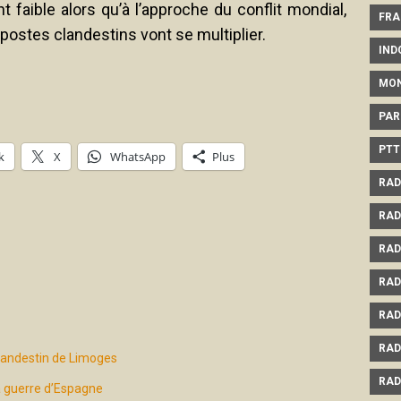
nt faible alors qu’à l’approche du conflit mondial,
FRA
 postes clandestins vont se multiplier.
IND
MO
PAR
PTT
k
X
WhatsApp
Plus
RAD
RAD
RAD
RAD
RAD
RAD
clandestin de Limoges
RAD
la guerre d’Espagne