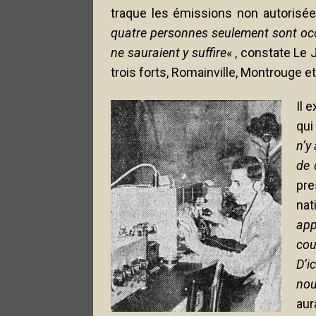
traque les émissions non autorisé
quatre personnes seulement sont occu
ne sauraient y suffire
« , constate Le 
trois forts, Romainville, Montrouge e
Il 
qui
n’y
de 
pre
nat
app
cou
D’i
nou
aur