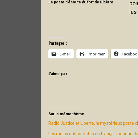
Le poste d’écoute du fort de Bicêtre.
poi
les
Partager :
E-mail
Imprimer
Faceboo
J’aime ça :
Sur le même thème
Radio Justice et Liberté, le mystérieux poste 
Les radios nationalistes en français pendant 