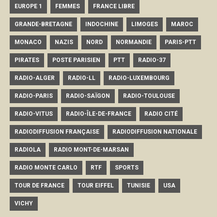
EUROPE 1
FEMMES
FRANCE LIBRE
GRANDE-BRETAGNE
INDOCHINE
LIMOGES
MAROC
MONACO
NAZIS
NORD
NORMANDIE
PARIS-PTT
PIRATES
POSTE PARISIEN
PTT
RADIO-37
RADIO-ALGER
RADIO-LL
RADIO-LUXEMBOURG
RADIO-PARIS
RADIO-SAÏGON
RADIO-TOULOUSE
RADIO-VITUS
RADIO-ÎLE-DE-FRANCE
RADIO CITÉ
RADIODIFFUSION FRANÇAISE
RADIODIFFUSION NATIONALE
RADIOLA
RADIO MONT-DE-MARSAN
RADIO MONTE CARLO
RTF
SPORTS
TOUR DE FRANCE
TOUR EIFFEL
TUNISIE
USA
VICHY