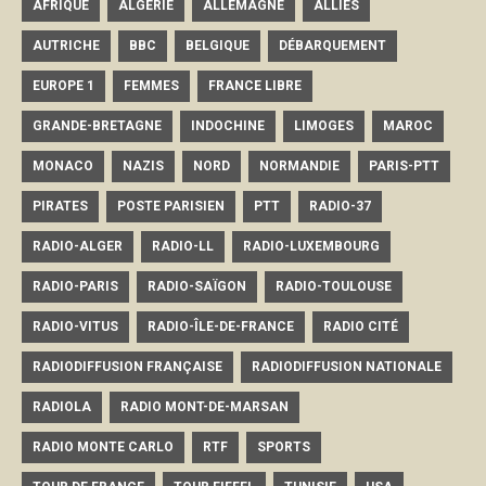
AFRIQUE
ALGÉRIE
ALLEMAGNE
ALLIÉS
AUTRICHE
BBC
BELGIQUE
DÉBARQUEMENT
EUROPE 1
FEMMES
FRANCE LIBRE
GRANDE-BRETAGNE
INDOCHINE
LIMOGES
MAROC
MONACO
NAZIS
NORD
NORMANDIE
PARIS-PTT
PIRATES
POSTE PARISIEN
PTT
RADIO-37
RADIO-ALGER
RADIO-LL
RADIO-LUXEMBOURG
RADIO-PARIS
RADIO-SAÏGON
RADIO-TOULOUSE
RADIO-VITUS
RADIO-ÎLE-DE-FRANCE
RADIO CITÉ
RADIODIFFUSION FRANÇAISE
RADIODIFFUSION NATIONALE
RADIOLA
RADIO MONT-DE-MARSAN
RADIO MONTE CARLO
RTF
SPORTS