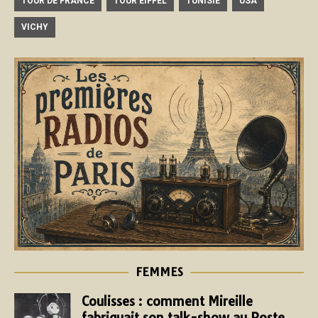
TOUR DE FRANCE
TOUR EIFFEL
TUNISIE
USA
VICHY
FEMMES
Coulisses : comment Mireille
fabriquait son talk-show au Poste