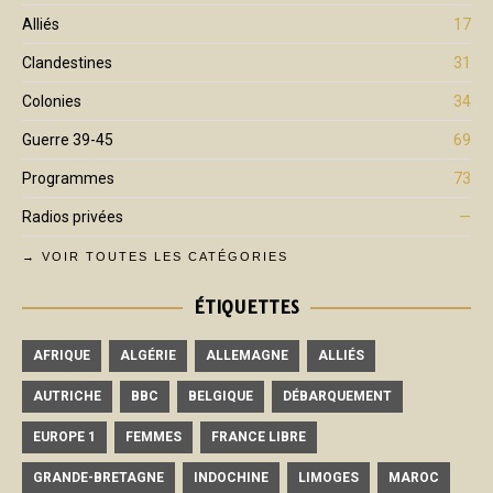
Alliés
17
Clandestines
31
Colonies
34
Guerre 39-45
69
Programmes
73
Radios privées
—
→ VOIR TOUTES LES CATÉGORIES
ÉTIQUETTES
AFRIQUE
ALGÉRIE
ALLEMAGNE
ALLIÉS
AUTRICHE
BBC
BELGIQUE
DÉBARQUEMENT
EUROPE 1
FEMMES
FRANCE LIBRE
GRANDE-BRETAGNE
INDOCHINE
LIMOGES
MAROC