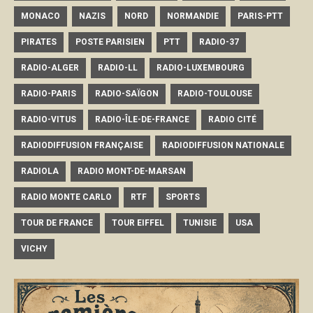
MONACO
NAZIS
NORD
NORMANDIE
PARIS-PTT
PIRATES
POSTE PARISIEN
PTT
RADIO-37
RADIO-ALGER
RADIO-LL
RADIO-LUXEMBOURG
RADIO-PARIS
RADIO-SAÏGON
RADIO-TOULOUSE
RADIO-VITUS
RADIO-ÎLE-DE-FRANCE
RADIO CITÉ
RADIODIFFUSION FRANÇAISE
RADIODIFFUSION NATIONALE
RADIOLA
RADIO MONT-DE-MARSAN
RADIO MONTE CARLO
RTF
SPORTS
TOUR DE FRANCE
TOUR EIFFEL
TUNISIE
USA
VICHY