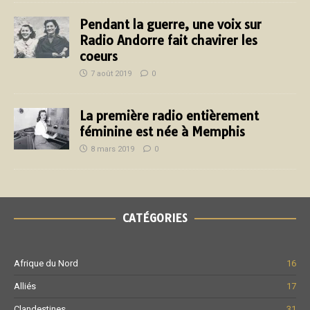
Pendant la guerre, une voix sur
Radio Andorre fait chavirer les
coeurs
7 août 2019
0
La première radio entièrement
féminine est née à Memphis
8 mars 2019
0
CATÉGORIES
Afrique du Nord
16
Alliés
17
Clandestines
31