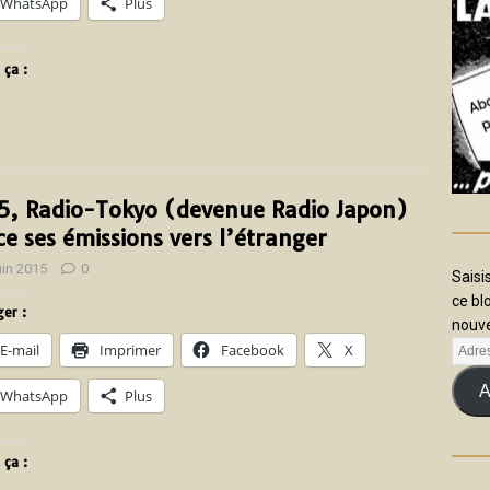
WhatsApp
Plus
 ça :
5, Radio-Tokyo (devenue Radio Japon)
ce ses émissions vers l’étranger
uin 2015
0
Saisi
ce bl
er :
nouve
E-mail
Imprimer
Facebook
X
A
WhatsApp
Plus
 ça :