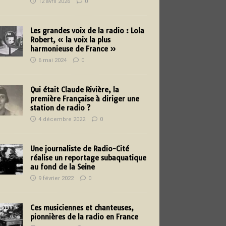
12 avril 2026
0
Les grandes voix de la radio : Lola
Robert, « la voix la plus
harmonieuse de France »
6 mai 2024
0
Qui était Claude Rivière, la
première Française à diriger une
station de radio ?
4 décembre 2022
0
Une journaliste de Radio-Cité
réalise un reportage subaquatique
au fond de la Seine
9 février 2022
0
Ces musiciennes et chanteuses,
pionnières de la radio en France