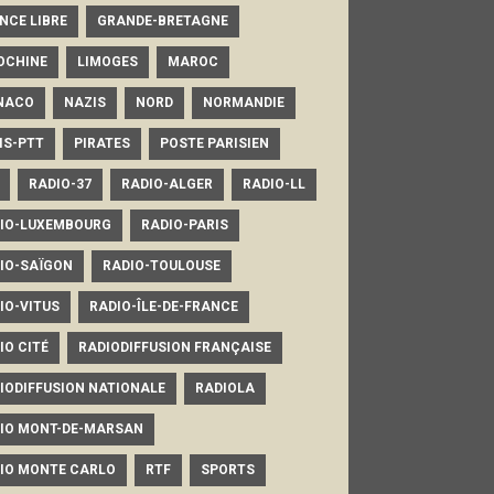
NCE LIBRE
GRANDE-BRETAGNE
OCHINE
LIMOGES
MAROC
NACO
NAZIS
NORD
NORMANDIE
IS-PTT
PIRATES
POSTE PARISIEN
RADIO-37
RADIO-ALGER
RADIO-LL
IO-LUXEMBOURG
RADIO-PARIS
IO-SAÏGON
RADIO-TOULOUSE
IO-VITUS
RADIO-ÎLE-DE-FRANCE
IO CITÉ
RADIODIFFUSION FRANÇAISE
IODIFFUSION NATIONALE
RADIOLA
IO MONT-DE-MARSAN
IO MONTE CARLO
RTF
SPORTS