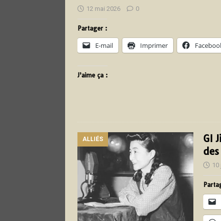
12 mai 2026
0
Partager :
E-mail
Imprimer
Faceboo
J’aime ça :
GI 
ALLIÉS
des
10 
Partag