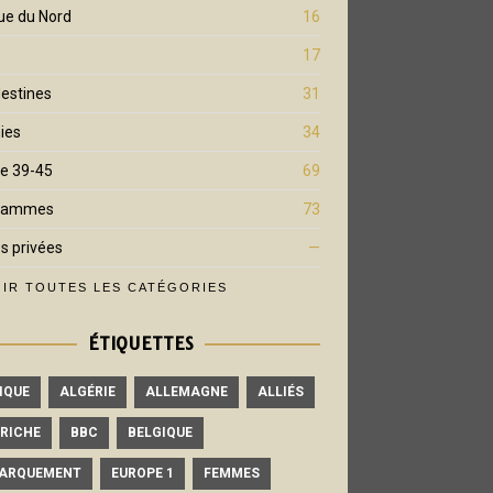
ue du Nord
16
17
estines
31
ies
34
e 39-45
69
rammes
73
s privées
—
IR TOUTES LES CATÉGORIES
ÉTIQUETTES
IQUE
ALGÉRIE
ALLEMAGNE
ALLIÉS
RICHE
BBC
BELGIQUE
ARQUEMENT
EUROPE 1
FEMMES