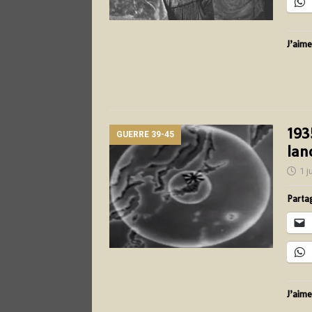
J’aime
193
GUERRE 39-45
lan
1 j
Partag
J’aime