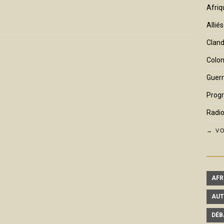
Afriq
Alliés
Cland
Colon
Guerr
Prog
Radio
→ VO
AFR
AUT
DÉB