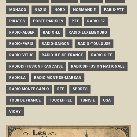
MONACO
NAZIS
NORD
NORMANDIE
PARIS-PTT
PIRATES
POSTE PARISIEN
PTT
RADIO-37
RADIO-ALGER
RADIO-LL
RADIO-LUXEMBOURG
RADIO-PARIS
RADIO-SAÏGON
RADIO-TOULOUSE
RADIO-VITUS
RADIO-ÎLE-DE-FRANCE
RADIO CITÉ
RADIODIFFUSION FRANÇAISE
RADIODIFFUSION NATIONALE
RADIOLA
RADIO MONT-DE-MARSAN
RADIO MONTE CARLO
RTF
SPORTS
TOUR DE FRANCE
TOUR EIFFEL
TUNISIE
USA
VICHY