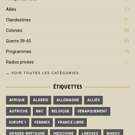
Alliés
17
Clandestines
31
Colonies
34
Guerre 39-45
69
Programmes
73
Radios privées
—
→ VOIR TOUTES LES CATÉGORIES
ÉTIQUETTES
AFRIQUE
ALGÉRIE
ALLEMAGNE
ALLIÉS
AUTRICHE
BBC
BELGIQUE
DÉBARQUEMENT
EUROPE 1
FEMMES
FRANCE LIBRE
GRANDE-BRETAGNE
INDOCHINE
LIMOGES
MAROC