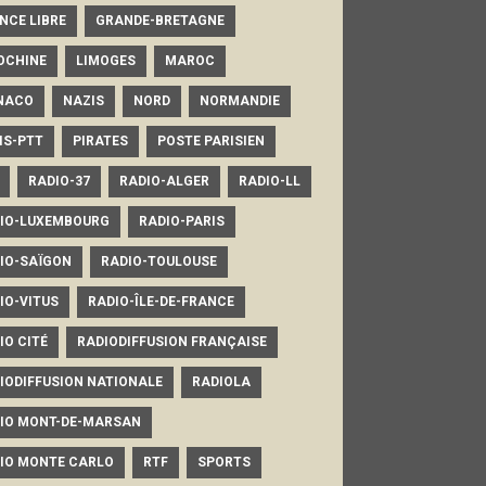
NCE LIBRE
GRANDE-BRETAGNE
OCHINE
LIMOGES
MAROC
NACO
NAZIS
NORD
NORMANDIE
IS-PTT
PIRATES
POSTE PARISIEN
RADIO-37
RADIO-ALGER
RADIO-LL
IO-LUXEMBOURG
RADIO-PARIS
IO-SAÏGON
RADIO-TOULOUSE
IO-VITUS
RADIO-ÎLE-DE-FRANCE
IO CITÉ
RADIODIFFUSION FRANÇAISE
IODIFFUSION NATIONALE
RADIOLA
IO MONT-DE-MARSAN
IO MONTE CARLO
RTF
SPORTS