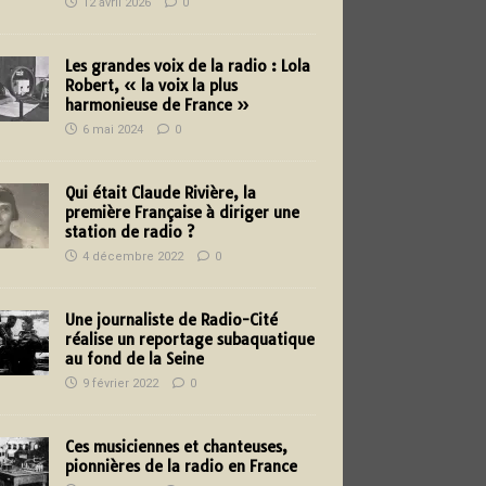
12 avril 2026
0
Les grandes voix de la radio : Lola
Robert, « la voix la plus
harmonieuse de France »
6 mai 2024
0
Qui était Claude Rivière, la
première Française à diriger une
station de radio ?
4 décembre 2022
0
Une journaliste de Radio-Cité
réalise un reportage subaquatique
au fond de la Seine
9 février 2022
0
Ces musiciennes et chanteuses,
pionnières de la radio en France