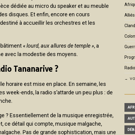
Afriq
pièce dédiée au micro du speaker et au meuble
es disques. Et enfin, encore en cours
Alliés
destiné à accueillir les orchestres et les
Cland
Colon
 bâtiment «
lourd, aux allures de temple »
, a
Guerr
he avec la modestie des moyens.
Prog
dio Tananarive ?
Radio
→ VO
le horaire est mise en place. En semaine, les
s week-ends, la radio s’attarde un peu plus : de
nche.
AFR
ge ? Essentiellement de la musique enregistrée,
AUT
t, ce détail qui compte, musique malgache,
DÉB
algache. Pas de grande sophistication, mais une