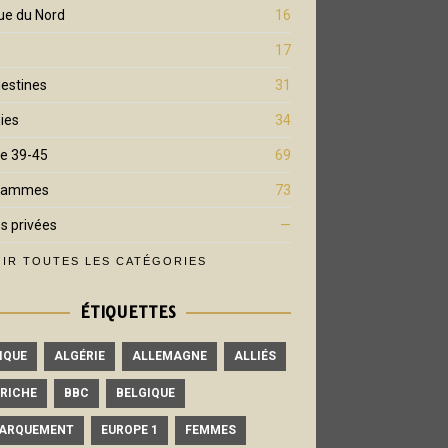
ue du Nord
16
17
estines
31
ies
34
e 39-45
69
rammes
73
s privées
—
IR TOUTES LES CATÉGORIES
ÉTIQUETTES
IQUE
ALGÉRIE
ALLEMAGNE
ALLIÉS
RICHE
BBC
BELGIQUE
ARQUEMENT
EUROPE 1
FEMMES