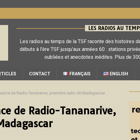
LES RADIOS AU TEMPS
Les radios au temps de la TSF raconte des histoires de
débuts à l’ère TSF jusqu’aux années 60 : stations privé
oubliées et anecdotes inédites. Plus de 300
RTICLES
CONTACT
FRANÇAIS
ENGLISH
issance de Radio-Tananarive, première radio de Madagascar
ance de Radio-Tananarive,
 Madagascar