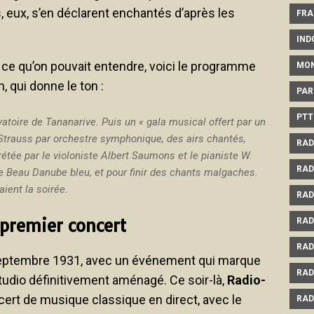
rs, eux, s’en déclarent enchantés d’après les
FRA
IND
 ce qu’on pouvait entendre, voici le programme
MO
 qui donne le ton :
PAR
PTT
vatoire de Tananarive. Puis un «
gala musical offert par un
Strauss par orchestre symphonique, des airs chantés,
RAD
étée par le violoniste Albert Saumons et le pianiste W.
RAD
le
Beau Danube bleu
, et pour finir des chants malgaches.
ient la soirée.
RAD
 premier concert
RAD
RAD
 septembre 1931, avec un événement qui marque
RAD
tudio définitivement aménagé. Ce soir-là,
Radio-
ert de musique classique en direct, avec le
RAD