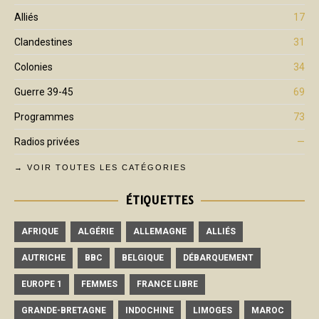
Alliés
17
Clandestines
31
Colonies
34
Guerre 39-45
69
Programmes
73
Radios privées
—
→ VOIR TOUTES LES CATÉGORIES
ÉTIQUETTES
AFRIQUE
ALGÉRIE
ALLEMAGNE
ALLIÉS
AUTRICHE
BBC
BELGIQUE
DÉBARQUEMENT
EUROPE 1
FEMMES
FRANCE LIBRE
GRANDE-BRETAGNE
INDOCHINE
LIMOGES
MAROC