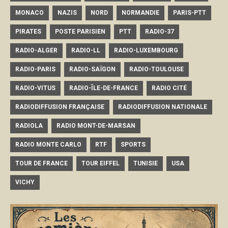
MONACO
NAZIS
NORD
NORMANDIE
PARIS-PTT
PIRATES
POSTE PARISIEN
PTT
RADIO-37
RADIO-ALGER
RADIO-LL
RADIO-LUXEMBOURG
RADIO-PARIS
RADIO-SAÏGON
RADIO-TOULOUSE
RADIO-VITUS
RADIO-ÎLE-DE-FRANCE
RADIO CITÉ
RADIODIFFUSION FRANÇAISE
RADIODIFFUSION NATIONALE
RADIOLA
RADIO MONT-DE-MARSAN
RADIO MONTE CARLO
RTF
SPORTS
TOUR DE FRANCE
TOUR EIFFEL
TUNISIE
USA
VICHY