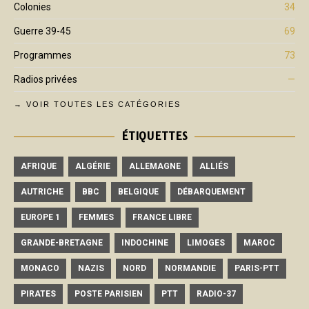
Colonies
34
Guerre 39-45
69
Programmes
73
Radios privées
—
→ VOIR TOUTES LES CATÉGORIES
ÉTIQUETTES
AFRIQUE
ALGÉRIE
ALLEMAGNE
ALLIÉS
AUTRICHE
BBC
BELGIQUE
DÉBARQUEMENT
EUROPE 1
FEMMES
FRANCE LIBRE
GRANDE-BRETAGNE
INDOCHINE
LIMOGES
MAROC
MONACO
NAZIS
NORD
NORMANDIE
PARIS-PTT
PIRATES
POSTE PARISIEN
PTT
RADIO-37