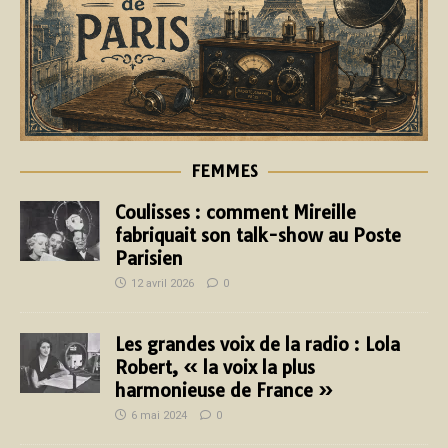
FEMMES
Coulisses : comment Mireille
fabriquait son talk-show au Poste
Parisien
12 avril 2026
0
Les grandes voix de la radio : Lola
Robert, « la voix la plus
harmonieuse de France »
6 mai 2024
0