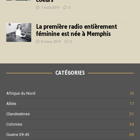
7 août 2019
0
La première radio entièrement
féminine est née à Memphis
8 mars 2019
0
CATÉGORIES
Afrique du Nord
16
Alliés
17
Clandestines
31
Colonies
34
Guerre 39-45
69