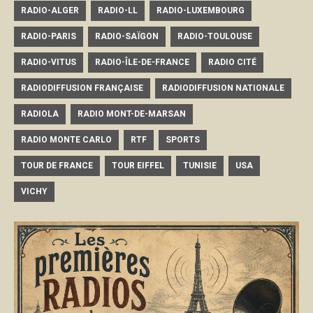
RADIO-ALGER
RADIO-LL
RADIO-LUXEMBOURG
RADIO-PARIS
RADIO-SAÏGON
RADIO-TOULOUSE
RADIO-VITUS
RADIO-ÎLE-DE-FRANCE
RADIO CITÉ
RADIODIFFUSION FRANÇAISE
RADIODIFFUSION NATIONALE
RADIOLA
RADIO MONT-DE-MARSAN
RADIO MONTE CARLO
RTF
SPORTS
TOUR DE FRANCE
TOUR EIFFEL
TUNISIE
USA
VICHY