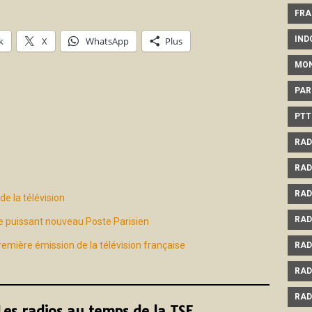
FRA
IND
k
X
WhatsApp
Plus
MO
PAR
PTT
RAD
RAD
RAD
e la télévision
RAD
le puissant nouveau Poste Parisien
emière émission de la télévision française
RAD
RAD
RAD
 Les radios au temps de la TSF