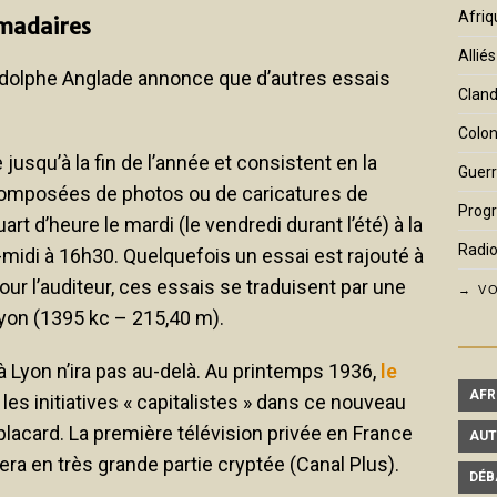
Afriq
omadaires
Alliés
Adolphe Anglade annonce que d’autres essais
Cland
Colon
jusqu’à la fin de l’année et consistent en la
Guerr
omposées de photos ou de caricatures de
Prog
art d’heure le mardi (le vendredi durant l’été) à la
Radio
idi à 16h30. Quelquefois un essai est rajouté à
ur l’auditeur, ces essais se traduisent par une
→ VO
Lyon (1395 kc – 215,40 m).
 à Lyon n’ira pas au-delà. Au printemps 1936,
le
AFR
 les initiatives « capitalistes » dans ce nouveau
placard. La première télévision privée en France
AUT
sera en très grande partie cryptée (Canal Plus).
DÉB