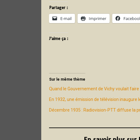
Partager :
E-mail
Imprimer
Faceboo
J’aime ça :
Sur le même thème
Quand le Gouvernement de Vichy voulait faire d
En 1932, une émission de télévision inaugure 
Décembre 1935 : Radiovision-PTT diffuse la pr
En savoir plus sur