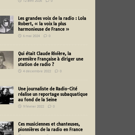
12 avril 2026
0
Les grandes voix de la radio : Lola
Robert, « la voix la plus
harmonieuse de France »
6 mai 2024
0
Qui était Claude Rivière, la
première Française à diriger une
station de radio ?
4 décembre 2022
0
Une journaliste de Radio-Cité
réalise un reportage subaquatique
au fond de la Seine
9 février 2022
0
Ces musiciennes et chanteuses,
pionnières de la radio en France