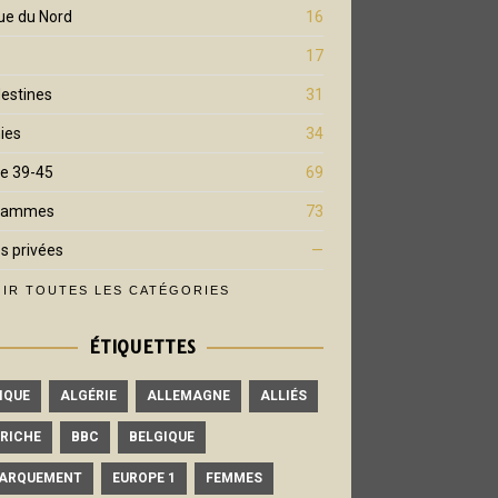
ue du Nord
16
17
estines
31
ies
34
e 39-45
69
rammes
73
s privées
—
IR TOUTES LES CATÉGORIES
ÉTIQUETTES
IQUE
ALGÉRIE
ALLEMAGNE
ALLIÉS
RICHE
BBC
BELGIQUE
ARQUEMENT
EUROPE 1
FEMMES