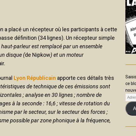
 on a placé un récepteur où les participants à cette
sse définition (34 lignes). Un récepteur simple
e haut-parleur est remplacé par un ensemble
un disque (
de Nipkow
) et un moteur
ir.
Saisi
ournal
Lyon Républicain
apporte ces détails très
ce bl
téristiques de technique de ces émissions sont
nouve
izontales ; analyse en 30 lignes ; nombre de
ges à la seconde : 16,6 ; vitesse de rotation du
A
isme par le secteur, sur le secteur des forces ;
sme possible par zone phonique à la fréquence,