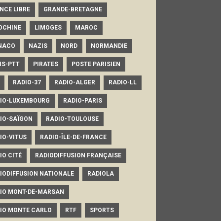
NCE LIBRE
GRANDE-BRETAGNE
OCHINE
LIMOGES
MAROC
NACO
NAZIS
NORD
NORMANDIE
IS-PTT
PIRATES
POSTE PARISIEN
RADIO-37
RADIO-ALGER
RADIO-LL
IO-LUXEMBOURG
RADIO-PARIS
IO-SAÏGON
RADIO-TOULOUSE
IO-VITUS
RADIO-ÎLE-DE-FRANCE
IO CITÉ
RADIODIFFUSION FRANÇAISE
IODIFFUSION NATIONALE
RADIOLA
IO MONT-DE-MARSAN
IO MONTE CARLO
RTF
SPORTS