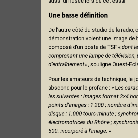
aussi diffusée lors de cet essai.
Une basse définition
De l’autre côté du studio de la radio,
démonstration voient une image de ba
composé d’un poste de TSF «
dont l
comprenant une lampe de télévision, 
d’entraînement
« , souligne Ouest-Ecla
Pour les amateurs de technique, le j
abscond pour le profane : « L
es carac
les suivantes : Images format 3×4 hor
points d’images : 1 200 ; nombre d’ima
disque : 1.000 tours-minute ; synchron
électromotrices du Rhône ; synchroni
500. incorporé à l’image
. »