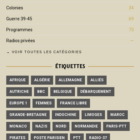
Colonies
34
Guerre 39-45
69
Programmes
73
Radios privées
—
→ VOIR TOUTES LES CATÉGORIES
ÉTIQUETTES
AFRIQUE
ALGÉRIE
ALLEMAGNE
ALLIÉS
AUTRICHE
BBC
BELGIQUE
DÉBARQUEMENT
EUROPE 1
FEMMES
FRANCE LIBRE
GRANDE-BRETAGNE
INDOCHINE
LIMOGES
MAROC
MONACO
NAZIS
NORD
NORMANDIE
PARIS-PTT
PIRATES
POSTE PARISIEN
PTT
RADIO-37