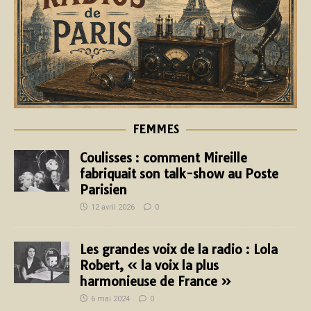
FEMMES
Coulisses : comment Mireille
fabriquait son talk-show au Poste
Parisien
12 avril 2026
0
Les grandes voix de la radio : Lola
Robert, « la voix la plus
harmonieuse de France »
6 mai 2024
0