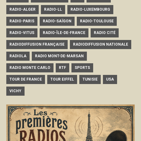
RADIO-ALGER
RADIO-LL
RADIO-LUXEMBOURG
RADIO-PARIS
RADIO-SAÏGON
RADIO-TOULOUSE
RADIO-VITUS
RADIO-ÎLE-DE-FRANCE
RADIO CITÉ
RADIODIFFUSION FRANÇAISE
RADIODIFFUSION NATIONALE
RADIOLA
RADIO MONT-DE-MARSAN
RADIO MONTE CARLO
RTF
SPORTS
TOUR DE FRANCE
TOUR EIFFEL
TUNISIE
USA
VICHY