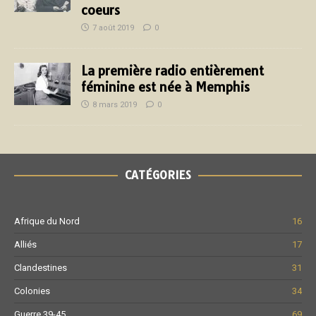
coeurs
7 août 2019
0
La première radio entièrement
féminine est née à Memphis
8 mars 2019
0
CATÉGORIES
Afrique du Nord
16
Alliés
17
Clandestines
31
Colonies
34
Guerre 39-45
69