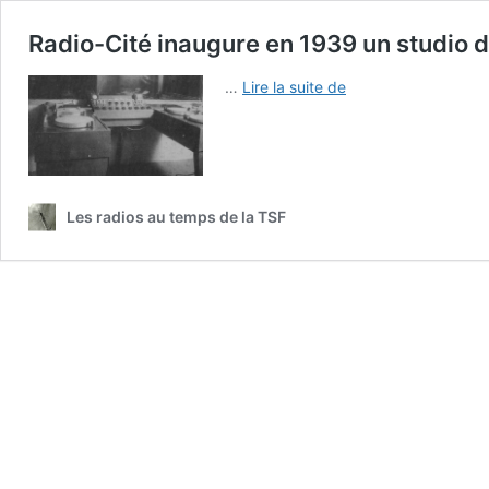
Radio-Cité inaugure en 1939 un studio 
Radio-
…
Lire la suite de
Cité
inaugure
en
1939
un
Les radios au temps de la TSF
studio
d’un
nouveau
genre
en
Europe